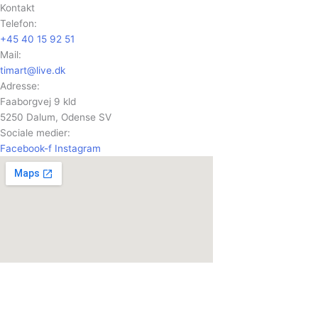
Gå
Kontakt
til
Telefon:
indholdet
+45 40 15 92 51
Mail:
timart@live.dk
Adresse:
Faaborgvej 9 kld
5250 Dalum, Odense SV
Sociale medier:
Facebook-f
Instagram